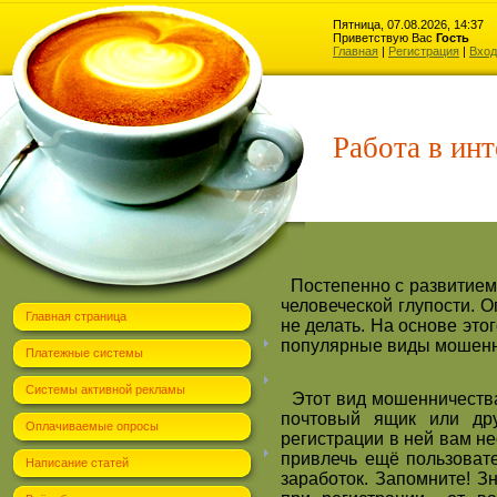
Пятница, 07.08.2026, 14:37
Приветствую Вас
Гость
Главная
|
Регистрация
|
Вход
Работа в инт
Постепенно с развитием 
человеческой глупости. О
Главная страница
не делать. На основе эт
популярные виды мошенни
Платежные системы
Системы активной рекламы
Этот вид мошенничества
почтовый ящик или дру
Оплачиваемые опросы
регистрации в ней вам н
привлечь ещё пользоват
Написание статей
заработок. Запомните! З