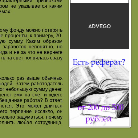
 характерными признаками
ром не указывается каким
ммах.
ому фонду можно потерять
 проценты, к примеру, 20-
ую сумму. Каким образом
 заработок непонятно, но
да и не за что не вернете
ь на свет появилась сразу
сколько раз выше обычных
людей. Затем работодатель
алог небольшую сумму денег,
енег ему на счет и ждете
бещанная работа? В ответ,
нется. Это может длиться
его терпение иссякло, он
чально задуматься, почему
олнить любая сотрудница,