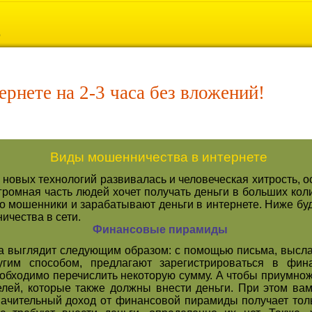
ернете на 2-3 часа без вложений!
Виды мошенничества в интернете
новых технологий развивалась и человеческая хитрость, 
громная часть людей хочет получать деньги
в больших коли
ого мошенники и зарабатывают деньги в интернете. Ниже б
чества в сети.
Финансовые пирамиды
 выглядит следующим образом: с помощью письма, высла
гим способом, предлагают зарегистрироваться в фин
еобходимо перечислить некоторую сумму. А чтобы приумнож
елей, которые также должны внести деньги. При этом ва
начительный доход от финансовой пирамиды получает толь