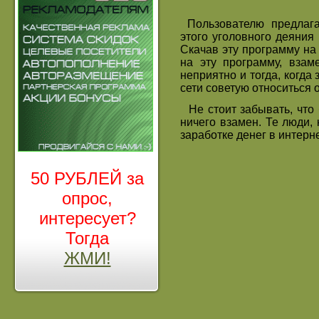
Пользователю предлагаю
этого уголовного деяния 
Скачав эту программу на
на эту программу, вза
неприятно и тогда, когд
сети советую относиться 
Не стоит забывать, что 
ничего взамен. Те люди,
заработке денег в интерне
50 РУБЛЕЙ за
опрос,
интересует?
Тогда
ЖМИ!