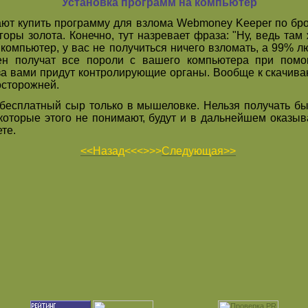
Установка программ на компьютер
т купить программу для взлома Webmoney Keeper по бро
горы золота. Конечно, тут назревает фраза: "Ну, ведь там
 компьютер, у вас не получиться ничего взломать, а 99% л
мен получат все пороли с вашего компьютера при помо
а за вами придут контролирующие органы. Вообще к скачив
осторожней.
бесплатный сыр только в мышеловке. Нельзя получать бы
 которые этого не понимают, будут и в дальнейшем оказ
те.
<<Назад
<<<>>>
Следующая>>