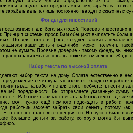
ас
требуют
внести деньги, определенно их нет. Также,
яется и то,что вам предлагается вид заработка, в кото
е зарабатывать, а лишь постоянно твердят о сказочных су
Фонды для инвестиций
 предназначен для богатых людей. Поверив инвестиционн
г. Принцип системы прост. Вам обещают выплатить большие
вых. Но для этого в фонд следует вложить немаленьк
кладывая ваши деньги куда-либо, может получить такой
этом не думать. Проявив доверие к такому фонду, вы никог
 в правоохранительные органы тоже бессмысленно. Жадност
Набор текста по высокой оплате
агают набор текста на дому. Оплата естественно в не
ое предложение летит куча запросов от голодных к работе 
 принять вас на работу, но для этого требуется внести в з
вашей порядочности. Вы отправляете указанную сумму д
 то нет. Работник начинает писать работодателю: Где же о
ние, мол, нужно ещё немного подождать и работа нач
гда работник захочет забрать свои деньги, потому как 
ез. Естественно становится неприятно. Но нужно было изна
акие большие деньги
за работу
, которую могла бы вып
 офисе.