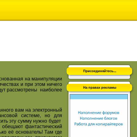
Присоединяйтесь...
основанная на манипуляции
чествах и при этом ничего
На правах рекламы
удут рассмотрены наиболее
нного вам на электронный
ансовой системе, но для
ить эту сумму нужно будет
м обещают фантастический
ко её основатель! Там где