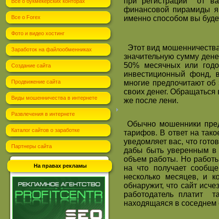
при регистрации от в
Всё о букмекерских конторах
финансовой пирамиды явл
Все о Forex
именно способом вы будет
Фото и видео хостинг
Этот вид мошенничества
Заработок на файлообменниках
значительную сумму дене
50% месячных или годо
Создание сайта
инвестиционный фонд, в
Продвижение сайта
многие предпочитают об 
своих денег. Обращаться
Виды мошенничества в интернете
же после лени.
Развлечения в интернете
Обычно мошенники предл
Каталог сайтов о заработке
тарифов. В ответ на так
уведомляет вас, что готов
Партнеры сайта
дабы быть уверенным в 
объем работы. Но работы
На правах рекламы
на что получает сообще
несколько месяцев, и ко
обнаружит, что сайт исч
работодатель платит т
находящаяся в соседнем