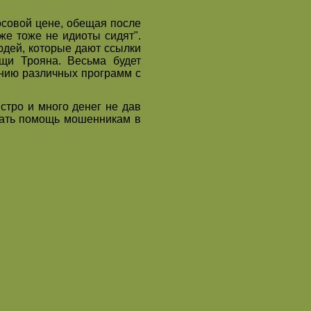
совой цене, обещая после
 же тоже не идиоты сидят".
юдей, которые дают ссылки
щи Трояна. Весьма будет
анию различных программ с
стро и много денег не дав
ывать помощь мошенникам в