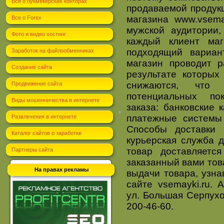
Всё о букмекерских конторах
продаваемой продукц
магазина www.vsema
Все о Forex
мужской аудитории,
Фото и видео хостинг
каждый клиент м
подходящий вариан
Заработок на файлообменниках
магазин проводит 
Создание сайта
результате которых
снижаются, чт
Продвижение сайта
потенциальных по
Виды мошенничества в интернете
заказа
: банковские к
платежные системы
Развлечения в интернете
Способы доставки 
Каталог сайтов о заработке
курьерская служба д
товар доставляетс
Партнеры сайта
заказанный вами тов
На правах рекламы
выдачи
товара, узна
сайте vsemayki.ru
.
Ад
ул. Большая Серпухо
200-46-60.