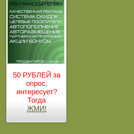
50 РУБЛЕЙ за
опрос,
интересует?
Тогда
ЖМИ!