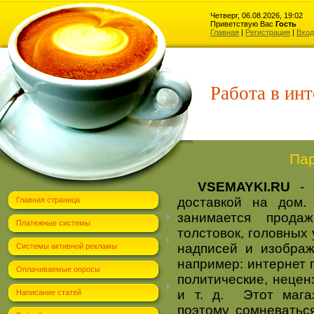
Четверг, 06.08.2026, 19:02
Приветствую Вас
Гость
Главная
|
Регистрация
|
Вход
Работа в инт
П
а
VSEMAYKI.RU
-
доставкой на дом. 
Главная страница
занимается прода
Платежные системы
толстовок, головных 
надписей и изображ
Системы активной рекламы
например: интернет 
Оплачиваемые опросы
политические, нецен
и т. д. Этот мага
Написание статей
поэтому сомневаться