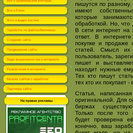
Всё о букмекерских конторах
пишутся по разному.
имеют собственны
Все о Forex
которые занимают
Фото и видео хостинг
обработкой. Но, что
В сети интернет на 
Заработок на файлообменниках
ответ. В интернет
Создание сайта
покупке и продаже 
статей. Смысл их
Продвижение сайта
пользователь, зарег
Виды мошенничества в интернете
пишет и выставляе
находит нужные ему 
Развлечения в интернете
Тех кто пишут стат
Каталог сайтов о заработке
тех кто их покупает 
Партнеры сайта
Статья, написанна
оригинальной. Для о
На правах рекламы
биржах существую
Только после того 
будет проверена е
конечно, ваш зарабо
будет мало, но на