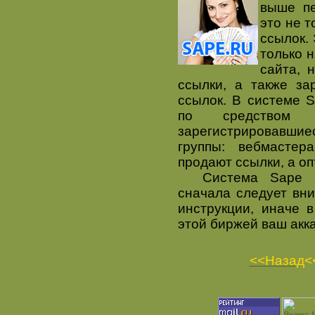
выше пе
это не т
ссылок.
только 
сайта, 
ссылки, а также за
ссылок. В системе S
по средством W
зарегистрировавш
группы: вебмастер
продают ссылки, а о
Система Sape мн
сначала следует вни
инструкции, иначе 
этой биржей ваш акка
<<Назад
<