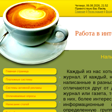
Четверг, 06.08.2026, 21:52
Приветствую Вас
Гость
Главная
|
Регистрация
|
Вход
Работа в инт
Нап
Каждый из нас хоть 
Главная страница
журнал. И каждый, н
Платежные системы
написанные в разны
отличаются друг от 
Системы активной рекламы
журнал или газета,
Оплачиваемые опросы
в них, более интерес
информационные 
Написание статей
определенную груп