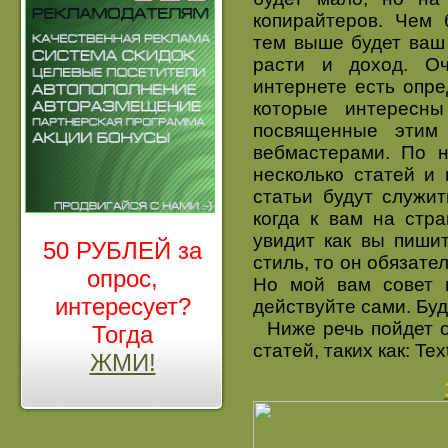
копирайтеров. Чем 
тем выше будет ваш 
расти и доход. О
интернете есть опре
которые интересны
посвященные этим
вебмастерами. По н
несколько статей и 
статьи будут служи
когда к вам на стра
увидит как вы пиши
50 РУБЛЕЙ за
стиль, то он обязате
опрос,
Но мой вам совет н
интересует?
действуйте сами. Буд
Ниже речь пойдет о
Тогда
статей, таких как: Te
ЖМИ!