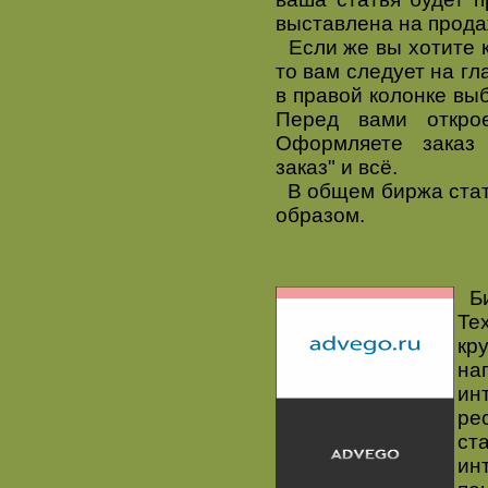
выставлена на прода
Если же вы хотите к
то вам следует на гл
в правой колонке выб
Перед вами открое
Оформляете заказ
заказ" и всё.
В общем биржа стате
образом.
Би
Te
кр
на
ин
ре
ст
ин